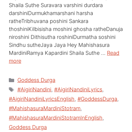
Shaila Suthe Suravara varshini durdara
darshiniDurmukhamarshani harsha
ratheTribhuvana poshini Sankara
thoshiniKilbisisha moshini ghosha ratheDanuja
niroshini Dithisutha roshiniDurmatha soshini
Sindhu sutheJaya Jaya Hey Mahishasura
MardiniRamya Kapardini Shaila Suthe …
Read
more
Categories
Goddess Durga
Tags
#AigiriNandini
,
#AigiriNandiniLyrics
,
#AigiriNandiniLyricsEnglish
,
#GoddessDurga
,
#MahishasuraMardiniStotram
,
#MahishasuraMardiniStotramInEnglish
,
Goddess Durga