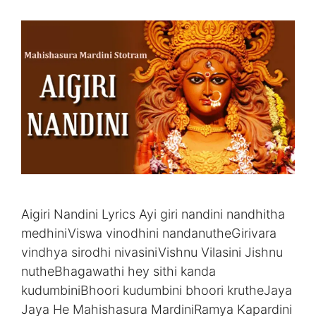
Aigiri Nandini Lyrics Ayi giri nandini nandhitha
medhiniViswa vinodhini nandanutheGirivara
vindhya sirodhi nivasiniVishnu Vilasini Jishnu
nutheBhagawathi hey sithi kanda
kudumbiniBhoori kudumbini bhoori krutheJaya
Jaya He Mahishasura MardiniRamya Kapardini