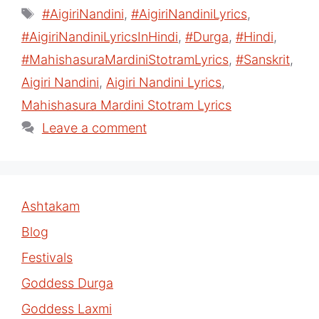
Tags
#AigiriNandini
,
#AigiriNandiniLyrics
,
#AigiriNandiniLyricsInHindi
,
#Durga
,
#Hindi
,
#MahishasuraMardiniStotramLyrics
,
#Sanskrit
,
Aigiri Nandini
,
Aigiri Nandini Lyrics
,
Mahishasura Mardini Stotram Lyrics
Leave a comment
Ashtakam
Blog
Festivals
Goddess Durga
Goddess Laxmi