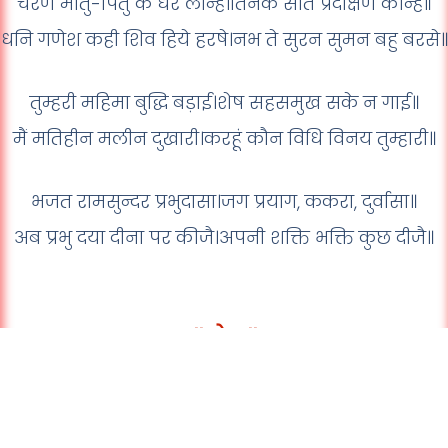
चरण मातु-पितु के धर लीन्हें।तिनके सात प्रदक्षिण कीन्हें॥
धनि गणेश कही शिव हिये हरषे।नभ ते सुरन सुमन बहु बरसे॥
तुम्हरी महिमा बुद्धि बड़ाई।शेष सहसमुख सके न गाई॥
मैं मतिहीन मलीन दुखारी।करहूं कौन विधि विनय तुम्हारी॥
भजत रामसुन्दर प्रभुदासा।जग प्रयाग, ककरा, दुर्वासा॥
अब प्रभु दया दीना पर कीजै।अपनी शक्ति भक्ति कुछ दीजै॥
॥ दोहा ॥
श्री गणेश यह चालीसा,पाठ करै कर ध्यान।
नित नव मंगल गृह बसै,लहे जगत सन्मान॥