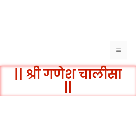
|| श्री गणेश चालीसा
||