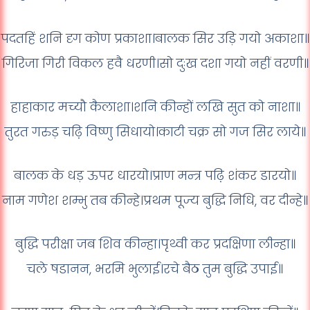
पदतहिं शनि दृग कोण प्रकाशा।बालक सिर उड़ि गयो अकाशा॥
गिरिजा गिरी विकल हवै धरणी।सो दुःख दशा गयो नहीं वरणी॥
हाहाकार मच्यौ कैलाशा।शनि कीन्हों लखि सुत को नाशा॥
तुरत गरुड़ चढ़ि विष्णु सिधायो।काटी चक्र सो गज सिर लाये॥
बालक के धड़ ऊपर धारयो।प्राण मन्त्र पढ़ि शंकर डारयो॥
नाम गणेश शम्भु तब कीन्हे।प्रथम पूज्य बुद्धि निधि, वर दीन्हे॥
बुद्धि परीक्षा जब शिव कीन्हा।पृथ्वी कर प्रदक्षिणा लीन्हा॥
चले षडानन, भरमि भुलाई।रचे बैठ तुम बुद्धि उपाई॥