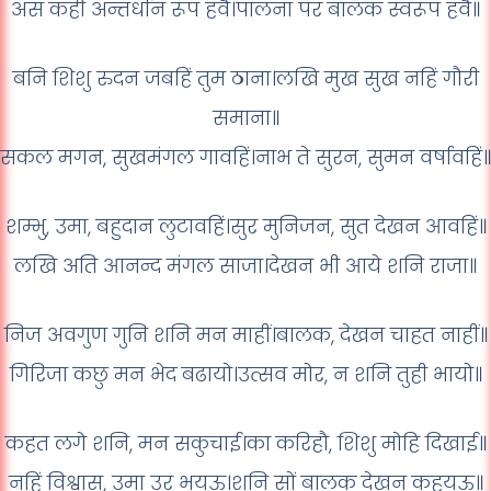
अस कही अन्तर्धान रूप हवै।पालना पर बालक स्वरूप हवै॥
बनि शिशु रुदन जबहिं तुम ठाना।लखि मुख सुख नहिं गौरी
समाना॥
सकल मगन, सुखमंगल गावहिं।नाभ ते सुरन, सुमन वर्षावहिं॥
शम्भु, उमा, बहुदान लुटावहिं।सुर मुनिजन, सुत देखन आवहिं॥
लखि अति आनन्द मंगल साजा।देखन भी आये शनि राजा॥
निज अवगुण गुनि शनि मन माहीं।बालक, देखन चाहत नाहीं॥
गिरिजा कछु मन भेद बढायो।उत्सव मोर, न शनि तुही भायो॥
कहत लगे शनि, मन सकुचाई।का करिहौ, शिशु मोहि दिखाई॥
नहिं विश्वास, उमा उर भयऊ।शनि सों बालक देखन कहयऊ॥