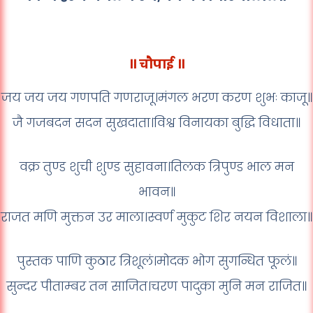
॥ चौपाई ॥
जय जय जय गणपति गणराजू।मंगल भरण करण शुभः काजू॥
जै गजबदन सदन सुखदाता।विश्व विनायका बुद्धि विधाता॥
वक्र तुण्ड शुची शुण्ड सुहावना।तिलक त्रिपुण्ड भाल मन
भावन॥
राजत मणि मुक्तन उर माला।स्वर्ण मुकुट शिर नयन विशाला॥
पुस्तक पाणि कुठार त्रिशूलं।मोदक भोग सुगन्धित फूलं॥
सुन्दर पीताम्बर तन साजित।चरण पादुका मुनि मन राजित॥