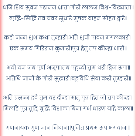
धनि शिव सुवन षडानन भ्राता।गौरी लालन विश्व-विख्याता॥
ऋद्धि-सिद्धि तव चंवर सुधारे।मुषक वाहन सोहत द्वारे॥
कहौ जन्म शुभ कथा तुम्हारी।अति शुची पावन मंगलकारी॥
एक समय गिरिराज कुमारी।पुत्र हेतु तप कीन्हा भारी॥
भयो यज्ञ जब पूर्ण अनूपा।तब पहुंच्यो तुम धरी द्विज रूपा॥
अतिथि जानी के गौरी सुखारी।बहुविधि सेवा करी तुम्हारी॥
अति प्रसन्न हवै तुम वर दीन्हा।मातु पुत्र हित जो तप कीन्हा॥
मिलहि पुत्र तुहि, बुद्धि विशाला।बिना गर्भ धारण यहि काला॥
गणनायक गुण ज्ञान निधाना।पूजित प्रथम रूप भगवाना॥