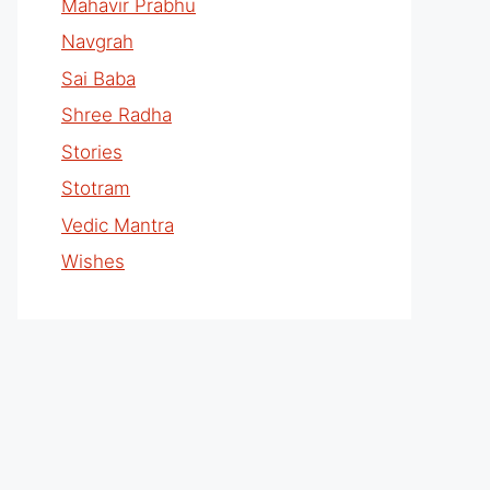
Mahavir Prabhu
Navgrah
Sai Baba
Shree Radha
Stories
Stotram
Vedic Mantra
Wishes