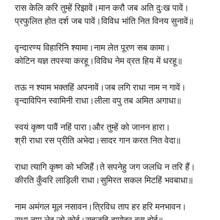
रास केलि करि तुम्हें रिझावें।मान करौ जब अति दुःख पावें।
प्रफुलित होत दर्श जब पावें।विविध भांति नित विनय सुनावें॥
वृन्दारण्य विहारिनि श्यामा।नाम लेत पूरण सब कामा।
कोटिन यज्ञ तपस्या करहू।विविध नेम व्रत हिय में धरहू॥
तऊ न श्याम भक्तहिं अपनावें।जब लगि राधा नाम न गावें।
वृन्दाविपिन स्वामिनी राधा।लीला वपु तब अमित अगाधा॥
स्वयं कृष्ण पावैं नहिं पारा।और तुम्हें को जानन हारा।
श्री राधा रस प्रीति अभेदा।सादर गान करत नित वेदा॥
राधा त्यागि कृष्ण को भजिहैं।ते सपनेहु जग जलधि न तरि हैं।
कीरति कुँवरि लाड़िली राधा।सुमिरत सकल मिटहिं भवबाधा॥
नाम अमंगल मूल नसावन।त्रिविध ताप हर हरि मनभावन।
राधा नाम लेइ जो कोई।सहजहि दामोदर बस होई॥