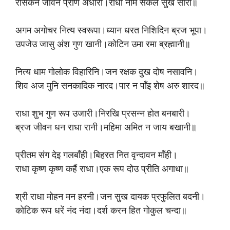
रसिकन जीवन प्राण अधारा।राधा नाम सकल सुख सारा॥
अगम अगोचर नित्य स्वरूपा।ध्यान धरत निशिदिन ब्रज भूपा।
उपजेउ जासु अंश गुण खानी।कोटिन उमा रमा ब्रह्मानी॥
नित्य धाम गोलोक विहारिनि।जन रक्षक दुख दोष नसावनि।
शिव अज मुनि सनकादिक नारद।पार न पाँइ शेष अरु शारद॥
राधा शुभ गुण रूप उजारी।निरखि प्रसन्न होत बनबारी।
ब्रज जीवन धन राधा रानी।महिमा अमित न जाय बखानी॥
प्रीतम संग देइ गलबाँही।बिहरत नित वृन्दावन माँही।
राधा कृष्ण कृष्ण कहैं राधा।एक रूप दोउ प्रीति अगाधा॥
श्री राधा मोहन मन हरनी।जन सुख दायक प्रफुलित बदनी।
कोटिक रूप धरें नंद नंदा।दर्श करन हित गोकुल चन्दा॥