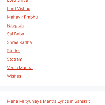
Lord Shiva
Lord Vishnu
Mahavir Prabhu
Navgrah
Sai Baba
Shree Radha
Stories
Stotram
Vedic Mantra
Wishes
Maha Mrityunjaya Mantra Lyrics in Sanskrit