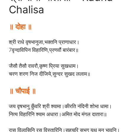
Chalisa
॥ दोहा ॥
श्री राधे वृषभानुजा,भक्तनि प्राणाधार।
7वृन्दाविपिन विहारिणि,प्रणवौं बारंबार॥
जैसौ तैसौ रावरौ,कृष्ण प्रिया सुखधाम।
चरण शरण निज दीजिये,सुन्दर सुखद ललाम॥
॥ चौपाई ॥
जय वृषभानु कुँवरि श्री श्यामा।कीरति नंदिनी शोभा धामा।
नित्य विहारिनि श्याम अधारा।अमित मोद मंगल दातारा॥
रास विलासिनि रस विस्तारिनि।सहचरि सुभग यूथ मन भावनि।